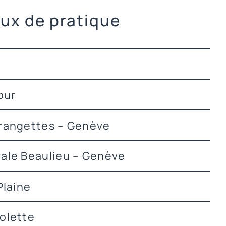
eux de pratique
our
Grangettes – Genève
rale Beaulieu – Genève
Plaine
olette