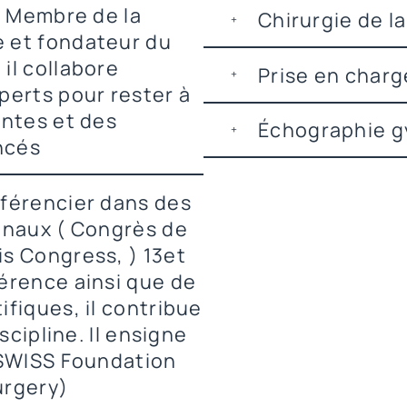
: Membre de la
Chirurgie de la 
 et fondateur du
il collabore
Prise en charge
perts pour rester à
antes et des
Échographie g
ncés
férencier dans des
onaux ( Congrès de
s Congress, ) 13et
érence ainsi que de
fiques, il contribue
scipline. Il ensigne
(SWISS Foundation
urgery)