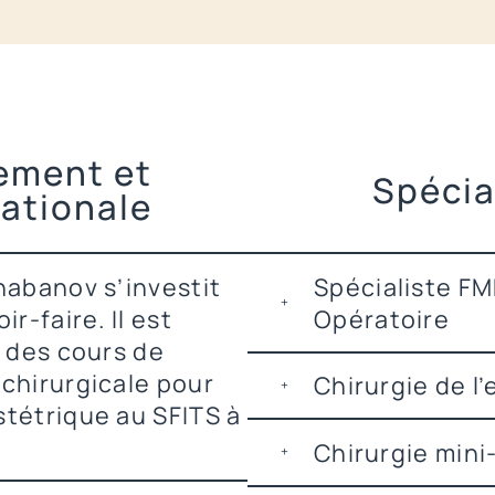
ement et
Spécia
nationale
habanov s’investit
Spécialiste F
r-faire. Il est
Opératoire
e des cours de
chirurgicale pour
Chirurgie de l
stétrique au SFITS à
Chirurgie mini