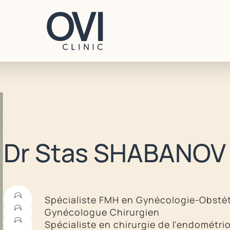
CONTACT
Dr Stas SHABANOV
+41 22 707 96 70
contact@ovi-clinic.ch
Spécialiste FMH en Gynécologie-Obstét
Gynécologue Chirurgien
PRENDRE RDV
Spécialiste en chirurgie de l'endométri