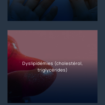
Dyslipidémies (cholestérol,
triglycérides)