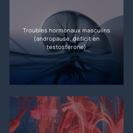
Troubles hormonaux masculins
(andropause, déficit en
testostérone)