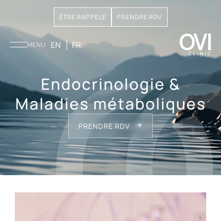
ÊTRE RAPPELÉ
PRENDRE RDV
EN
FR
MENU
Endocrinologie &
Maladies métaboliques
PRENDRE RDV