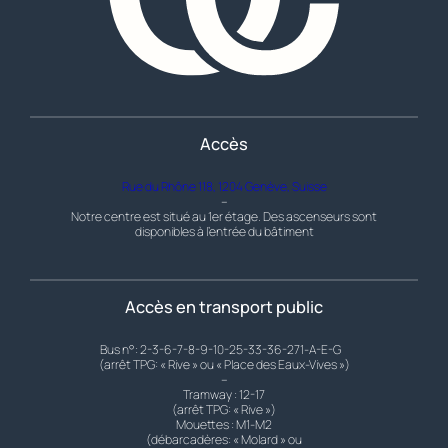
Accès
Rue du Rhône 118, 1204 Genève, Suisse
–
Notre centre est situé au 1er étage. Des ascenseurs sont
disponibles à l’entrée du bâtiment
Accès en transport public
Bus n°: 2-3-6-7-8-9-10-25-33-36-271-A-E-G
(arrêt TPG: « Rive » ou « Place des Eaux-Vives »)
–
Tramway : 12-17
(arrêt TPG: « Rive »)
Mouettes : M1-M2
(débarcadères: « Molard » ou