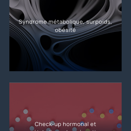
Syndrome métabolique, surpoids,
obésité
Check-up hormonal et